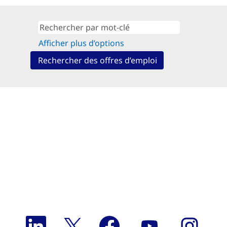
Afficher plus d’options
S
S
S
S
S
’
’
’
’