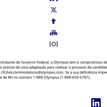
tratante do Governo Federal, a Olympus tem o compromisso de 
aso precise de uma adaptação para realizar o processo de candida
 OCAAccommodations@olympus.com. Se a sua deficiência impedir
de de RH no número 1-888-Olympus (1-888-659-6787).
A
b
r