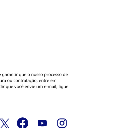
garantir que o nosso processo de
tura ou contratação, entre em
 que você envie um e-mail, ligue
A
A
A
A
b
b
b
b
r
r
r