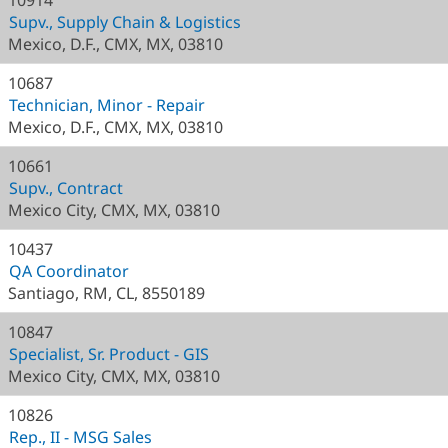
10914
Supv., Supply Chain & Logistics
Mexico, D.F., CMX, MX, 03810
10687
Technician, Minor - Repair
Mexico, D.F., CMX, MX, 03810
10661
Supv., Contract
Mexico City, CMX, MX, 03810
10437
QA Coordinator
Santiago, RM, CL, 8550189
10847
Specialist, Sr. Product - GIS
Mexico City, CMX, MX, 03810
10826
Rep., II - MSG Sales