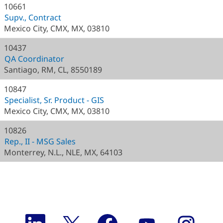
10661
Supv., Contract
Mexico City, CMX, MX, 03810
10437
QA Coordinator
Santiago, RM, CL, 8550189
10847
Specialist, Sr. Product - GIS
Mexico City, CMX, MX, 03810
10826
Rep., II - MSG Sales
Monterrey, N.L., NLE, MX, 64103
S
S
S
S
S